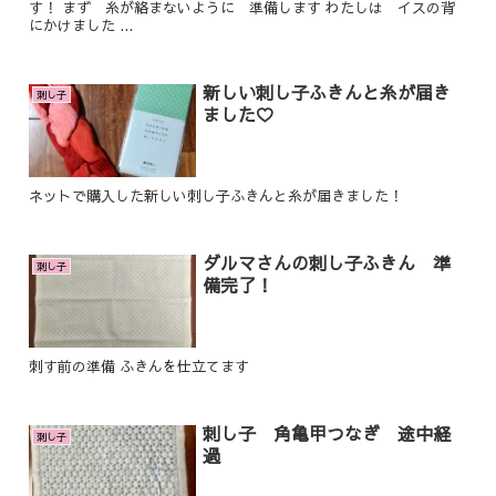
す！ まず 糸が絡まないように 準備します わたしは イスの背
にかけました ...
新しい刺し子ふきんと糸が届き
刺し子
ました♡
ネットで購入した新しい刺し子ふきんと糸が届きました！
ダルマさんの刺し子ふきん 準
刺し子
備完了！
刺す前の準備 ふきんを仕立てます
刺し子 角亀甲つなぎ 途中経
刺し子
過