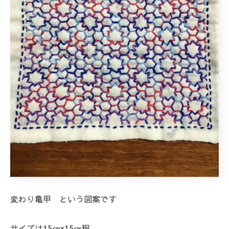
変わり亀甲 という図案です
サイズは15㎝×15㎝程