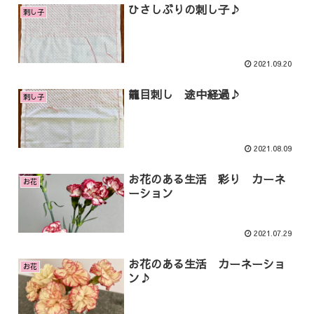
ひさしぶりの刺し子♪
刺し子
2021.09.20
籠目刺し 途中経過♪
刺し子
2021.08.09
お花のある生活 彩り カーネ
お花
ーション
2021.07.29
お花のある生活 カーネーショ
お花
ン♪