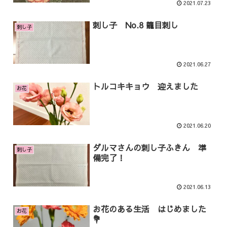
2021.07.23
刺し子 No.8 籠目刺し
刺し子
2021.06.27
トルコキキョウ 迎えました
お花
2021.06.20
ダルマさんの刺し子ふきん 準
刺し子
備完了！
2021.06.13
お花のある生活 はじめました
お花
💐