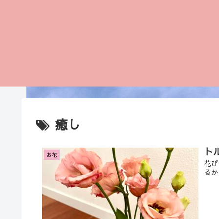
癒し
ト
お花
花び
るか