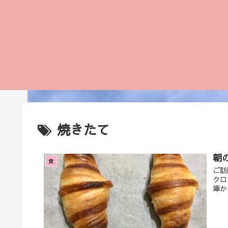
焼きたて
朝
食
ご訪
クロ
庫か